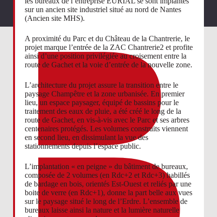
les bureaux de l’entreprise EURIAL se sont implantés
sur un ancien site industriel situé au nord de Nantes
(Ancien site MHS).
A proximité du Parc et du Château de la Chantrerie, le
projet marque l’entrée de la ZAC Chantrerie2 et profite
ainsi d’une position privilégiée au croisement entre la
route de Gachet et la voie d’entrée de la nouvelle zone.
L’architecture du projet assure la transition entre le
paysage Champêtre et la zone urbanisée. En premier
lieu, un espace paysager, équipé de bassins pour le
traitement des eaux de pluie, a été créé le long de la
route de Gachet, en vis-à-vis avec le Parc et ses arbres
centenaires protégés. Les volumes construits viennent
en second lieu, en dissimulant la vue des
stationnements depuis l’espace public.
L’implantation « en peigne » du bâtiment de bureaux,
composée de 2 volumes (en Rdc+2 et Rdc+3) habillés
de bardage en bois, orientés Est-Ouest et reliés par une
boite de verre (en Rdc+1), donne la part belle aux vues
sur le paysage situé le long de l’Erdre. L’ensemble de
bureaux laisse ainsi la nature et la lumière naturelle