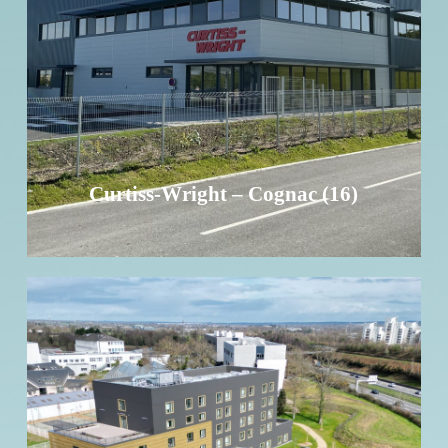
Investissement - Surface : 5 160 m² - 93 places de
parking
EN SAVOIR +
Curtiss-Wright – Cognac (16)
Résidence étudiante Le Connect –