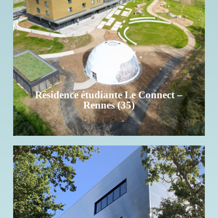
Rennes (35)
Investissement - Surface : 2 854 m² - R+4 - 34 places de
parking
EN SAVOIR +
Résidence étudiante Le Connect –
Rennes (35)