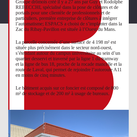
Groupe drômois créé il y a 27 ans par Guy et Rodolphe
REBECCHI, spécialisé dans la pose de clôtures et de
portails pour une clientèle de professionnels et de
particuliers, première entreprise de clôtures à intégrer
l’automatisme; ESPACS a choisi de s’implanter dans la
Zac du Ribay-Pavillon est située à l’Ouest du Mans.
La parcelle concernée d’une surface de 4 198 m² est
située plus précisément dans le secteur nord-ouest,
s’étendant autour du campus universitaire au sein d’un
quartier desservi et traversé par la ligne 1 du tramway
et la ligne de bus 18, proche de la rocade mancelle et la
route de Laval, qui permet de rejoindre l’autoroute A11
en moins de cinq minutes.
Le bâtiment acquis sur ce foncier est composé de 800
m² de stockage et de 200 m² à usage de bureaux.