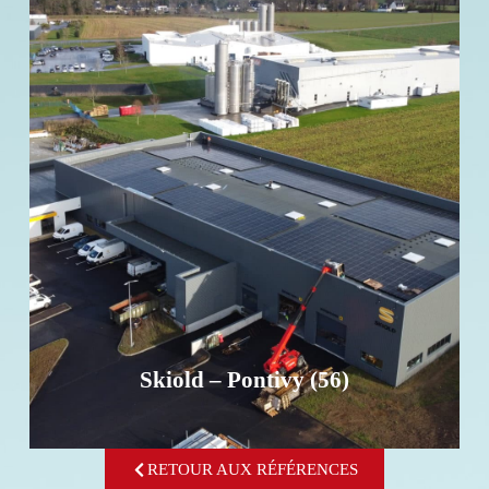
Skiold – Pontivy (56)
Investissement - Surface : 3 191 m² - 89 places de
parking
EN SAVOIR +
Skiold – Pontivy (56)
RETOUR AUX RÉFÉRENCES